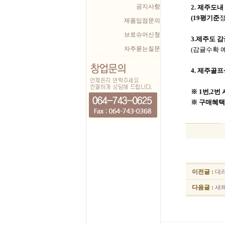
공지사항
2. 제주도내
(19평기준
정
제품입점문의
브로슈어신청
3.제주도
자주묻는질문
(감귤수확 예
4. 제주골프상
※ 1번,2번 사
※ 구매혜택
이전글 :
대리
다음글 :
새해