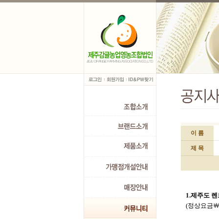
이 름
제 목
1.제주도 렌트
(정상요금￦1