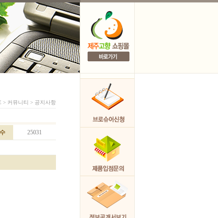
E > 커뮤니티 > 공지사항
수
25031