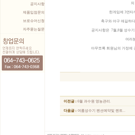
의
공지사항
한게임에 3연타
제품입점문의
브로슈어신청
축구와 야구 애길하다
자주묻는질문
공지사항은 7월,8월 성수기
여러분
아무쪼록 회원님의 가정에 
이전글 :
6월 과수원 영농관리.
다음글 :
여름성수기 펜션예약및 렌트...